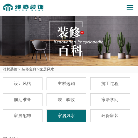
Togg
navi
雅腾装饰 >
装修宝典 >
家居风水
设计风格
主材选购
施工过程
前期准备
竣工验收
家居学问
家居配饰
家居风水
环保家装