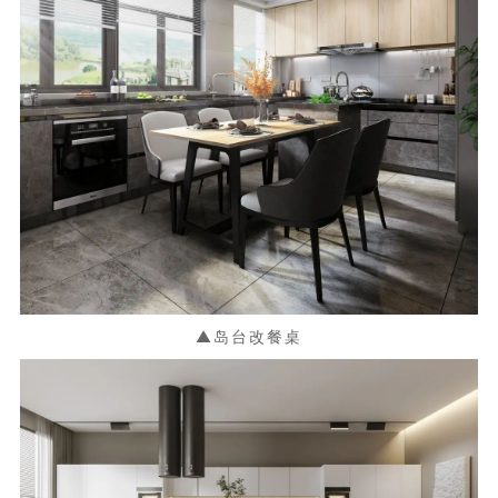
▲岛台改餐桌